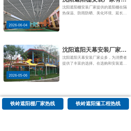
些遮阳棚安装优点
沈阳遮阳棚安装厂家提供的遮阳棚在隔
热保温、防雨防晒、美化环境、延长使
用寿命、增加私密性、方便安装以及维
护方便等方面具有良好表现。在选购遮
2026-06-04
阳棚时，消费者可根据自己的需求和预
算
沈阳遮阳天幕安装厂家有
哪些遮阳天幕安装注意事
沈阳遮阳天幕安装厂家众多，为消费者
项
提供了丰富的选择。在选购和安装遮阳
天幕时，了解一些注意事项是非常有必
要的。以下是一些关于沈阳遮阳天幕安
2026-05-06
装的注意事项，希望能为广大消费者提
供参考。
沈阳幼儿园遮阳棚：合理
铁岭遮阳棚厂家热线
铁岭遮阳篷工程热线
安装带来的优势解析
沈阳幼儿园遮阳棚的安装具有诸多优
势。通过合理安装，可以有效改善幼儿
园的室内外环境，为孩子们提供一个舒
适、安全、环保的学习和生活场所。
2026-04-30