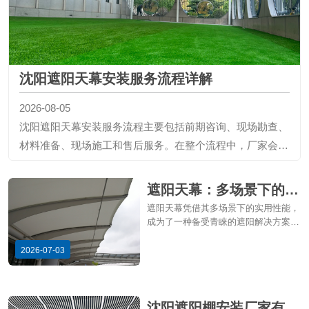
沈阳遮阳天幕安装服务流程详解
2026-08-05
沈阳遮阳天幕安装服务流程主要包括前期咨询、现场勘查、
材料准备、现场施工和售后服务。在整个流程中，厂家会以
客户需求为导向，提供细致的服务。通过这一流程，您将享
受到高效、便捷的遮阳天幕安装体验。
遮阳天幕：多场景下的实
用遮阳解决方案
遮阳天幕凭借其多场景下的实用性能，
成为了一种备受青睐的遮阳解决方案。
从户外活动场所到商业场所，从住宅小
区到公共场所，再到工业场所，遮阳天
2026-07-03
幕都展现出了其广泛的应用前景。
沈阳遮阳棚安装厂家有哪