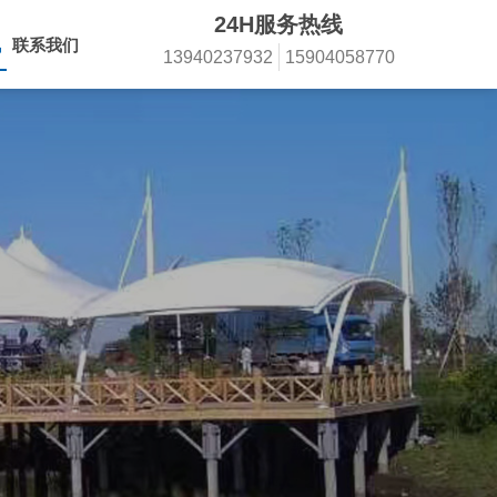
24H服务热线
讯
联系我们
13940237932
15904058770